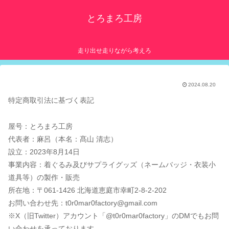
とろまろ工房
走り出せ走りながら考えろ
2024.08.20
特定商取引法に基づく表記
屋号：とろまろ工房
代表者：麻呂（本名：髙山 清志）
設立：2023年8月14日
事業内容：着ぐるみ及びサプライグッズ（ネームバッジ・衣装小
道具等）の製作・販売
所在地：〒061-1426 北海道恵庭市幸町2-8-2-202
お問い合わせ先：t0r0mar0factory@gmail.com
※X（旧Twitter）アカウント「@t0r0mar0factory」のDMでもお問
い合わせを承っております。