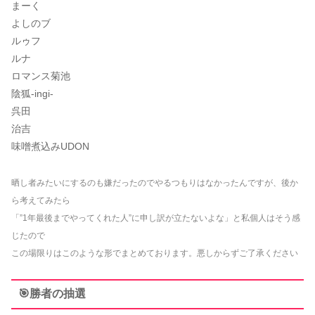
まーく
よしのブ
ルゥフ
ルナ
ロマンス菊池
陰狐-ingi-
呉田
治吉
味噌煮込みUDON
晒し者みたいにするのも嫌だったのでやるつもりはなかったんですが、
後か
ら考えてみたら
「”1年最後までやってくれた人”に申し訳が立たないよな」と私個人はそう感
じたの
で
この場限りはこのような形でまとめております。悪しからずご了承ください
🎯勝者の抽選