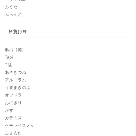
ふうた
ふらんど
🤘負け🤘
麻呂（俺）
Tabi
T乱
あさぎつね
アルニラム
うずまきのぶ
オツドラ
おにぎり
かず
カラミス
ケモライスメシ
ふぇるた