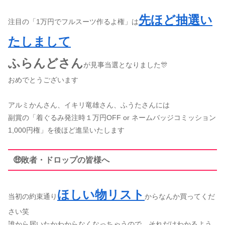
先ほど抽選い
注目の「1万円でフルスーツ作るよ権」は
たしまして
ふらんどさん
が見事当選となりました🎊
おめでとうございます
アルミかんさん、イキリ竜雄さん、ふうたさんには
副賞の「着ぐるみ発注時１万円OFF or ネームバッジコミッション
1,000円権」を後ほど進呈いたします
🤑敗者・ドロップの皆様へ
ほしい物リスト
当初の約束通り
からなんか買ってくだ
さい笑
誰から届いたかわからなくなっちゃうので、それだけわかるよう