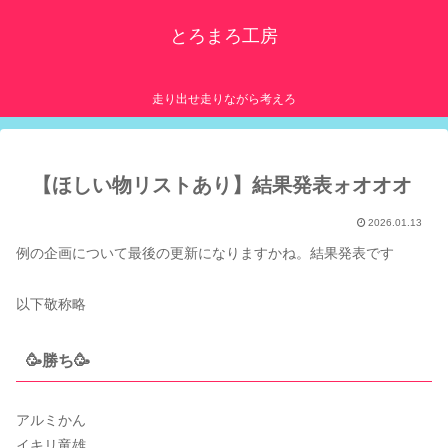
とろまろ工房
走り出せ走りながら考えろ
【ほしい物リストあり】結果発表ォオオオ
2026.01.13
例の企画について最後の更新になりますかね。結果発表です
以下敬称略
🥳勝ち🥳
アルミかん
イキリ竜雄