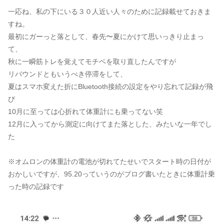
一応ね、私の下にいる３０人近い人々のために記録載せておきま
すね。
最初にガーっと落として、春先〜夏にかけて思いっきり止まっ
て、
秋に一瞬筋トレを覚えてモチベを取り直したんですが
リバウンドともいうべき停滞をして、
夏はスマホ変えた折にBluetooth接続の設定をやり忘れて記録が飛
び
10月に至っては心折れて体重計にも乗ってない笑
12月に入ってから測定に向けてまた落とした、みたいな一年でし
た
※オムロンの体重計の電池が切れてたせいでスタート時の日付が
おかしいですが、95.20っていうのがブログ書いたときに体重計乗
った時の記録です