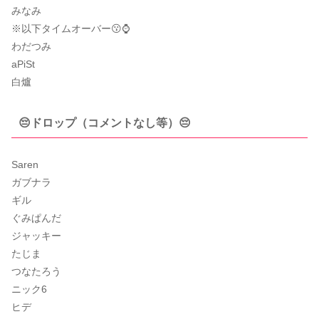
みなみ
※以下タイムオーバー😗⌚️
わだつみ
aPiSt
白爐
😔ドロップ（コメントなし等）😔
Saren
ガブナラ
ギル
ぐみぱんだ
ジャッキー
たじま
つなたろう
ニック6
ヒデ