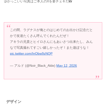
🤝かっこいい写真はご本人のXを要チェキだ📸
この間、ラグナスが俺とのはじめてのお出かけ記念だと
かで友達たくさん呼んでくれたんだぜ！
アキラの兄貴とヒイロさんにもあいさつ出来たし、みん
なで写真撮れてすごい嬉しかったぞ！また遊ぼうな！
pic.twitter.com/InObw9zNQP
— アルド (@Noir_Black_Alde)
May 12, 2026
デザイン