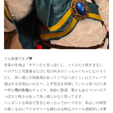
フル装備です🗡️🛡️
衣装の生地は「サテンだと安っぽいし、ツイルだと軽すぎるし、
ベロアだと写真撮るたびに毛の向きがぐっちゃぐちゃになりそう
だし、良い感じの高級感があってシワはつきにくいけどドレープ
感は出る生地ないかな〜」と手芸店を徘徊していたら見つけた
カ
ーテン用の生地
をチョイス。絶妙に艶感、重さもありつつベロア
っぽさと軽さがあって良い感じかなと思ってます。
ペンダントも単品で見るとめっちゃでかいですが、私はこの体型
の着ぐるみにアクセサリーを纏わせる時はスケール感絶対に大事