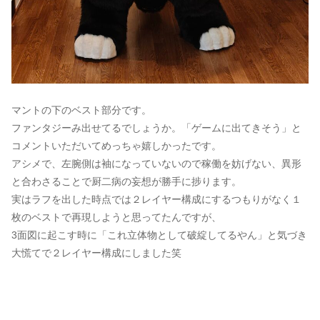
マントの下のベスト部分です。
ファンタジーみ出せてるでしょうか。「ゲームに出てきそう」と
コメントいただいてめっちゃ嬉しかったです。
アシメで、左腕側は袖になっていないので稼働を妨げない、異形
と合わさることで厨二病の妄想が勝手に捗ります。
実はラフを出した時点では２レイヤー構成にするつもりがなく１
枚のベストで再現しようと思ってたんですが、
3面図に起こす時に「これ立体物として破綻してるやん」と気づき
大慌てで２レイヤー構成にしました笑